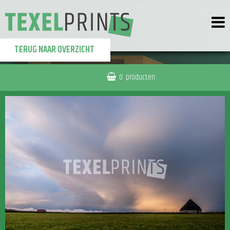
TERUG NAAR OVERZICHT
0
producten