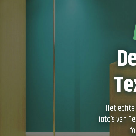
De
Te
Het echte 
foto’s van T
fo