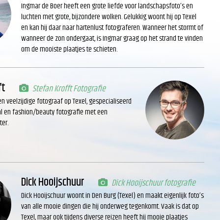
Ingmar de Boer heeft een grote liefde voor landschapsfoto’s en
luchten met grote, bijzondere wolken. Gelukkig woont hij op Texel
en kan hij daar naar hartenlust fotograferen. Wanneer het stormt of
wanneer de zon ondergaat, is Ingmar graag op het strand te vinden
om de mooiste plaatjes te schieten.
ft
Stefan Krofft Fotografie
en veelzijdige fotograaf op Texel, gespecialiseerd
rial en fashion/beauty fotografie met een
ter.
Dick Hooijschuur
Dick Hooijschuur fotografie
Dick Hooijschuur woont in Den Burg (Texel) en maakt eigenlijk foto’s
van alle mooie dingen die hij onderweg tegenkomt. Vaak is dat op
Texel, maar ook tijdens diverse reizen heeft hij mooie plaatjes