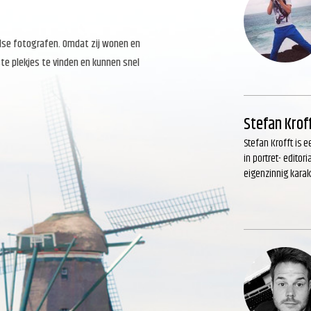
else fotografen. Omdat zij wonen en
te plekjes te vinden en kunnen snel
Stefan Krof
Stefan Krofft is e
in portret- edito
eigenzinnig karak