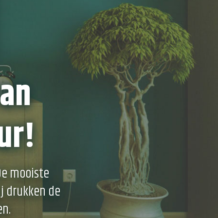
van
ur!
 De mooiste
ij drukken de
en.