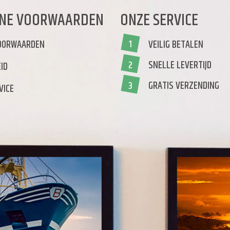
NE VOORWAARDEN
ONZE SERVICE
OORWAARDEN
VEILIG BETALEN
1
SNELLE LEVERTIJD
2
ID
GRATIS VERZENDING
3
VICE