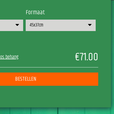
Formaat
€71.00
oos behang
BESTELLEN