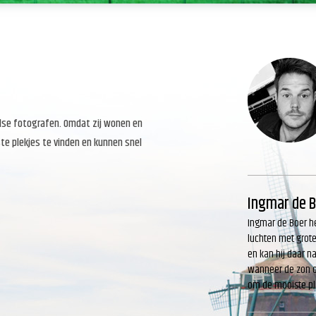
else fotografen. Omdat zij wonen en
te plekjes te vinden en kunnen snel
Ingmar de 
Ingmar de Boer he
luchten met grote
en kan hij daar n
wanneer de zon on
om de mooiste pla