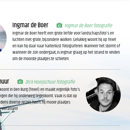
Ingmar de Boer
Ingmar de Boer fotografie
Ingmar de Boer heeft een grote liefde voor landschapsfoto’s en
luchten met grote, bijzondere wolken. Gelukkig woont hij op Texel
en kan hij daar naar hartenlust fotograferen. Wanneer het stormt of
wanneer de zon ondergaat, is Ingmar graag op het strand te vinden
om de mooiste plaatjes te schieten.
huur
Dick Hooijschuur fotografie
woont in Den Burg (Texel) en maakt eigenlijk foto’s
ngen die hij onderweg tegenkomt. Vaak is dat op
jdens diverse reizen heeft hij mooie plaatjes
e verrassen!