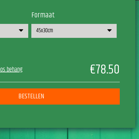
Formaat
€78.50
oos behang
BESTELLEN