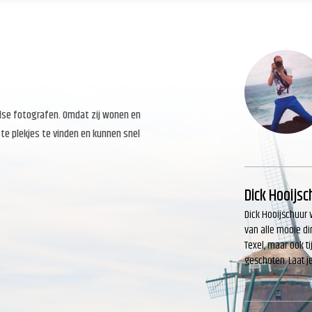
else fotografen. Omdat zij wonen en
te plekjes te vinden en kunnen snel
Dick Hooijsc
Dick Hooijschuur 
van alle mooie di
Texel, maar ook ti
geschoten. Laat j