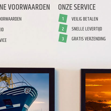
NE VOORWAARDEN
ONZE SERVICE
OORWAARDEN
VEILIG BETALEN
1
SNELLE LEVERTIJD
2
ID
GRATIS VERZENDING
3
VICE