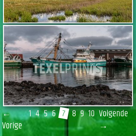
IN WINKELWAGEN
IN WINKELWAGEN
7
←
1
4
5
6
8
9
10
Volgende
(huidige)
Vorige
→