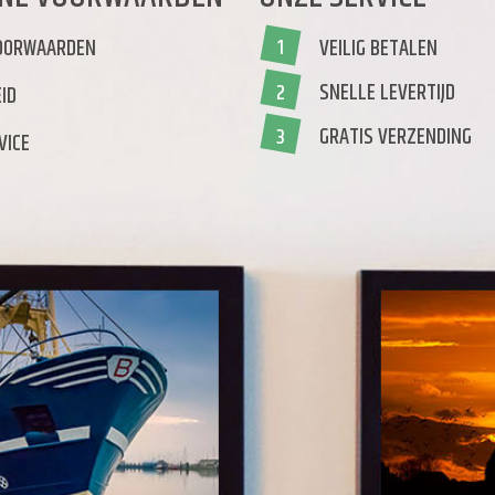
OORWAARDEN
VEILIG BETALEN
1
SNELLE LEVERTIJD
2
ID
GRATIS VERZENDING
3
VICE