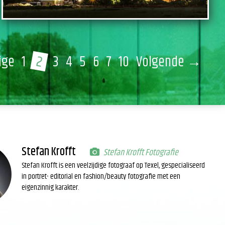
2
ige
1
3
4
5
6
7
10
Volgende →
(huidige)
Stefan Krofft
Stefan Krofft Fotografie
Stefan Krofft is een veelzijdige fotograaf op Texel, gespecialiseerd
in portret- editorial en fashion/beauty fotografie met een
eigenzinnig karakter.